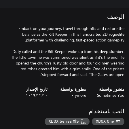
الوصف
Embark on your journey, travel through rifts and restore the
balance as the Rift Keeper in this handcrafted 2D roguelite
Duty called and the Rift Keeper woke up from his deep slumber.
The little town he was summoned was silent as if it's the end. He
opened the church's rusty old door and four old men wearing
red robes greeted him with a grim smile. One of the priests
stepped forward and said, "The Gates are open".
منشور بواسطة
مطورة بواسطة
تاريخ الإصدار
Sometimes You
Frymore
١٠‏/١٢‏/٢٠١٩
العب باستخدام
XBOX Series X|S
XBOX One