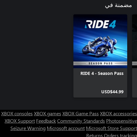
مضمنة في
RIDE 4 - Season Pass
USD$44.99
XBOX consoles
XBOX games
XBOX Game Pass
XBOX accessories
XBOX Support
Feedback
Community Standards
Photosensitive
Seizure Warning
Microsoft account
Microsoft Store Support
Returns
Orders tracking