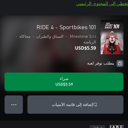
تخطي إلى المحتوى الرئيسي
RIDE 4 - Sportbikes 101
Milestone S.r.l.
•
السباق والطيران
•
محاكاة
•
الرياضة
USD$5.59
يتطلب توفر لعبة
شراء
USD$5.59
إضافة إلى قائمة الأمنيات
● ● ●