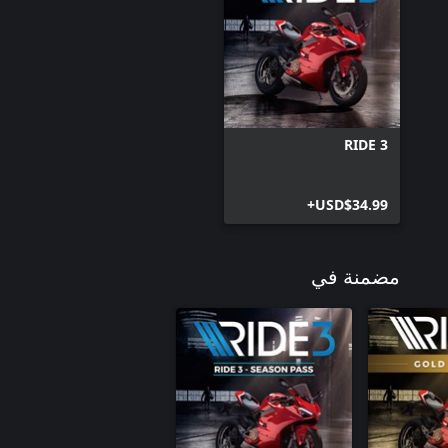
RIDE 3
USD$34.99+
مضمنة في