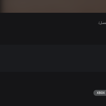
فصل).
XBOX 