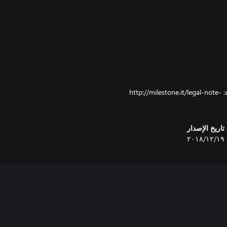
للاطلاع على سياسة الخصوصية ومعالجة البيانات الشخصية، يُرجى زيارة: http://milestone.it/legal-note-
تاريخ الإصدار
١٩‏/١٢‏/٢٠١٨