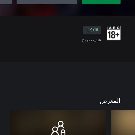
18+
عنف صريح
المعرض