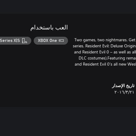
العب باستخدام
Two games, two nightmares. Get r
Series X|S
XBOX One
series. Resident Evil: Deluxe Origi
and Resident Evil 0 – as well as a
DLC costumes).Featuring remast
and Resident Evil 0’s all new Wes
تاريخ الإصدار
٢١‏/٣‏/٢٠١٦