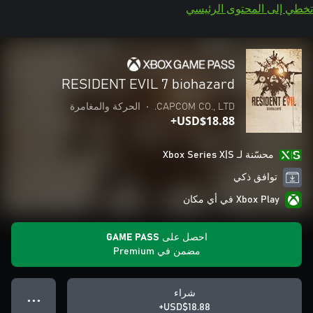
تخطي إلى المحتوى الرئيسي
RESIDENT EVIL 7 biohazard
CAPCOM CO., LTD.
•
الحركة والمغامرة
USD$18.88+
محسّنة لـ Xbox Series X|S
توافق ذكي
Xbox Play في أي مكان
احصل على GAME PASS
مضمن في Premium
شراء
● ● ●
USD$18.88+