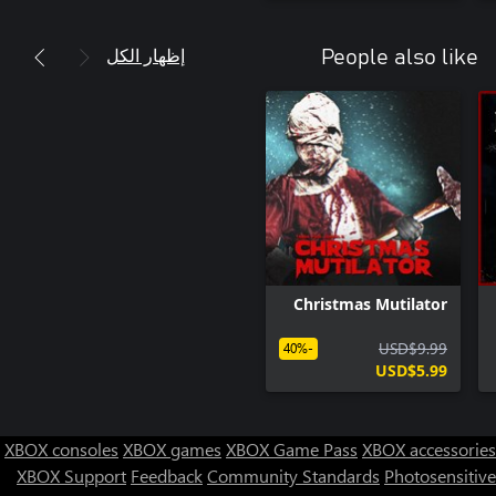
إظهار الكل
People also like
Christmas Mutilator
USD$9.99
-40%
USD$5.99
XBOX consoles
XBOX games
XBOX Game Pass
XBOX accessories
XBOX Support
Feedback
Community Standards
Photosensitive