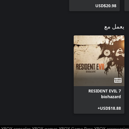
USD$20.98
يعمل مع
RESIDENT EVIL 7
biohazard
USD$18.88+
XBOX consoles
XBOX games
XBOX Game Pass
XBOX accessories