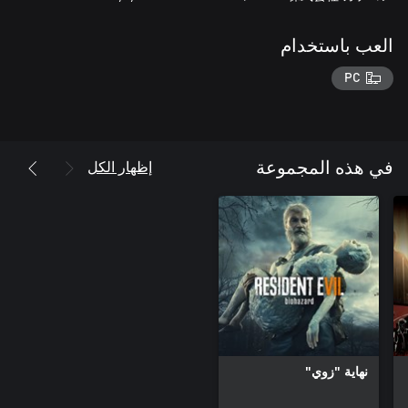
العب باستخدام
PC
إظهار الكل
في هذه المجموعة
نهاية "زوي"