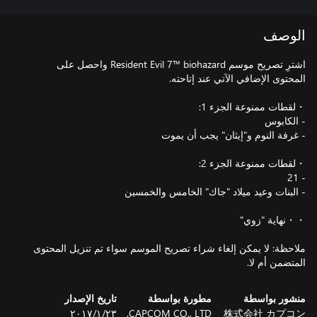
الوصف
اشترِ تصريح موسم Resident Evil 7™ biohazard واحصل على
ملاحظة: لا يمكن إلغاء شراء تصريح الموسم سواء تم تنزيل المحتوى
المتضمن أم لا.
منشور بواسطة
مطورة بواسطة
تاريخ الإصدار
株式会社 カプコン
CAPCOM CO., LTD.
٢٣‏/١‏/٢٠١٧