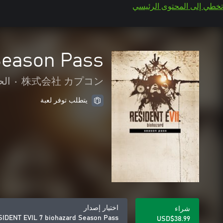
تخطي إلى المحتوى الرئيسي
Season Pass
株式会社 カプコン
•
الح
يتطلب توفر لعبة
اختيار إصدار
شراء
IDENT EVIL 7 biohazard Season Pass
USD$38.99