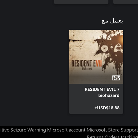
يعمل مع
RESIDENT EVIL 7
biohazard
USD$18.88+
itive Seizure Warning
Microsoft account
Microsoft Store Support
Returns
Orders tracking