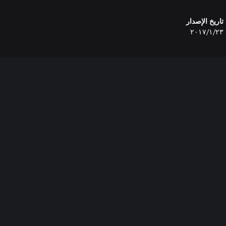
تاريخ الإصدار
٢٣‏/١‏/٢٠١٧