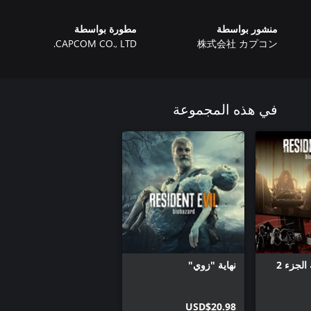
منشور بواسطة
مطورة بواسطة
CAPCOM CO., LTD.
株式会社 カプコン
في هذه المجموعة
لجزء 2
نهاية "زوي"
USD$20.98