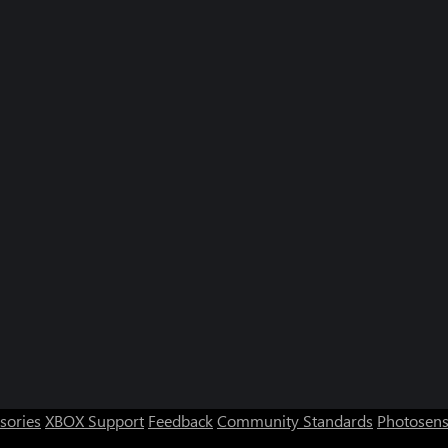
sories
XBOX Support
Feedback
Community Standards
Photosens