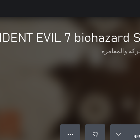
IDENT EVIL 7 biohazard 
ركة والمغامرة
● ● ●
RES