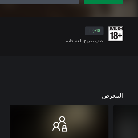
18+
عنف صريح، لغة حادة
المعرض