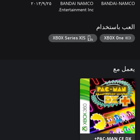
BANDAI-NAMCO
BANDAI NAMCO
٢٥‏/٩‏/٢٠١٣
Entertainment Inc.
العب باستخدام
XBOX Series X|S
XBOX One
يعمل مع
PAC-MAN CE DX+