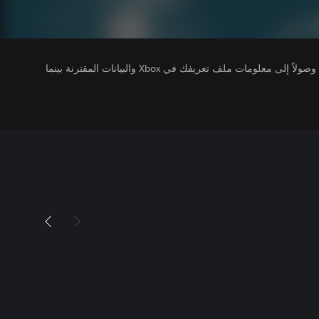
يتلقى ناشرو الألعاب التي تقوم بتشغيلها وصولاً إلى معلومات ملف تعريفك في Xbox والبيانات المقترنة بينما