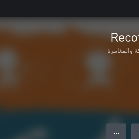
Reco
ة والمغامرة
● ● ●