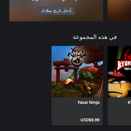
أدخل تاريخ ميلادك
في هذه المجموعة
Yasai Ninja
K
USD$9.99