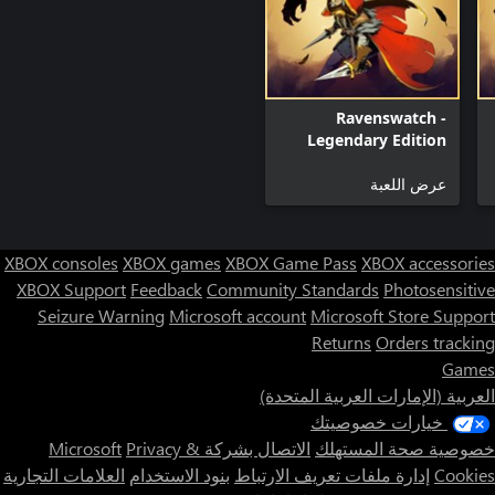
Ravenswatch -
Legendary Edition
عرض اللعبة
XBOX consoles
XBOX games
XBOX Game Pass
XBOX accessories
XBOX Support
Feedback
Community Standards
Photosensitive
Seizure Warning
Microsoft account
Microsoft Store Support
Returns
Orders tracking
Games
العربية (الإمارات العربية المتحدة)
خيارات خصوصيتك
خصوصية صحة المستهلك
الاتصال بشركة Microsoft
Privacy &
Cookies
إدارة ملفات تعريف الارتباط
بنود الاستخدام
العلامات التجارية