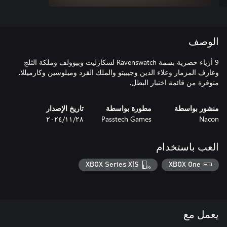
الوصف
9 أزياء حصرية بسمة Ravenswatch لسكارليت وبيوولف وملكة الثلج
وعازف المزمار وعلاء الدين وجيبيتو والملك القرد وميلوسين وكارميللا.
متوفرة من قائمة اختيار البطل.
منشور بواسطة
مطورة بواسطة
تاريخ الإصدار
Nacon
Passtech Games
٢٨‏/١١‏/٢٠٢٤
العب باستخدام
XBOX Series X|S
XBOX One
يعمل مع