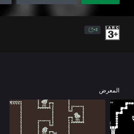
3+
المعرض