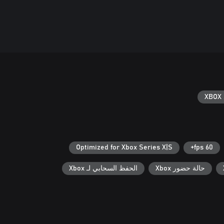
XBOX 
Optimized for Xbox Series X|S
60 fps+
حالة حضور Xbox
الحفظ السحابي لـ Xbox