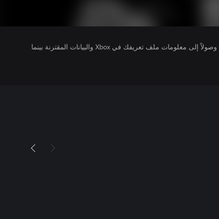
يتلقى ناشرو الألعاب التي تقوم بتشغيلها وصولاً إلى معلومات ملف تعريفك في Xbox والبيانات المقترنة بينما