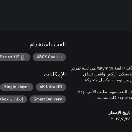
العب باستخدام
Series X|S
XBOX One
تولى دور فأر رشيق تم فصله عن عائلته وضاع في غابة مخيفة مليئة بالأعداء! لعبة Ratyrnith هي لعبة تمرير
لاسيكي. اركض واقفز، تسلق
الإمكانات
Single player
4K Ultra HD
ة اللعب مهما تطلب الأمر. تزداد
داء جدد كلما تقدمت.
Smart Delivery
إنجازات Xbox
تاريخ الإصدار
٢٤‏/٤‏/٢٠٢٤