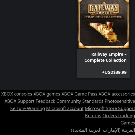
Railway Empire –
Complete Collection
USD$39.99+
XBOX consoles
XBOX games
XBOX Game Pass
XBOX accessories
XBOX Support
Feedback
Community Standards
Photosensitive
Seizure Warning
Microsoft account
Microsoft Store Support
Returns
Orders tracking
Games
العربية (الإمارات العربية المتحدة)