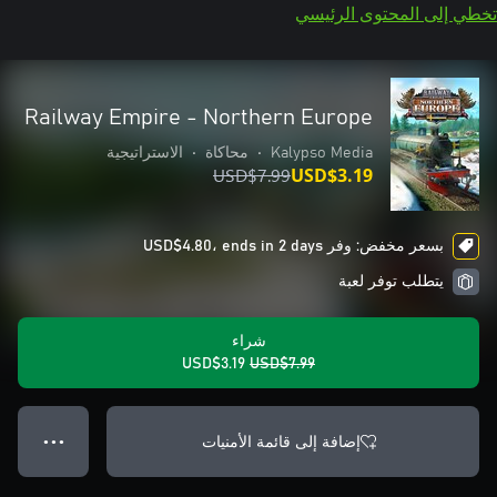
تخطي إلى المحتوى الرئيسي
Railway Empire - Northern Europe
Kalypso Media
•
محاكاة
•
الاستراتيجية
USD$7.99
USD$3.19
بسعر مخفض: وفر USD$4.80، ends in 2 days
يتطلب توفر لعبة
شراء
USD$3.19
USD$7.99
إضافة إلى قائمة الأمنيات
● ● ●