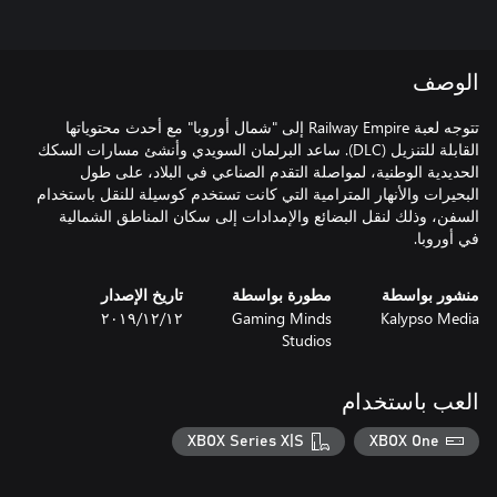
الوصف
تتوجه لعبة Railway Empire إلى "شمال أوروبا" مع أحدث محتوياتها
القابلة للتنزيل (DLC). ساعد البرلمان السويدي وأنشئ مسارات السكك
الحديدية الوطنية، لمواصلة التقدم الصناعي في البلاد، على طول
البحيرات والأنهار المترامية التي كانت تستخدم كوسيلة للنقل باستخدام
السفن، وذلك لنقل البضائع والإمدادات إلى سكان المناطق الشمالية
في أوروبا.
منشور بواسطة
مطورة بواسطة
تاريخ الإصدار
Kalypso Media
Gaming Minds
١٢‏/١٢‏/٢٠١٩
Studios
العب باستخدام
XBOX Series X|S
XBOX One