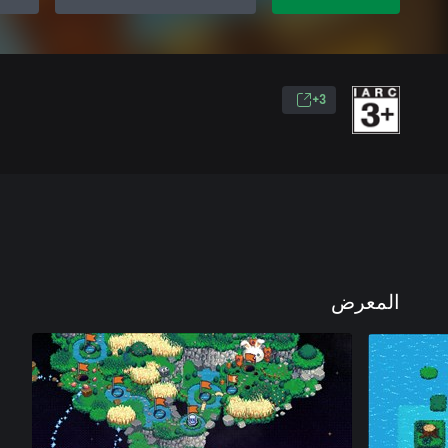
3+
المعرض