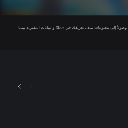
يتلقى ناشرو الألعاب التي تقوم بتشغيلها وصولاً إلى معلومات ملف تعريفك في Xbox والبيانات المقترنة بينما