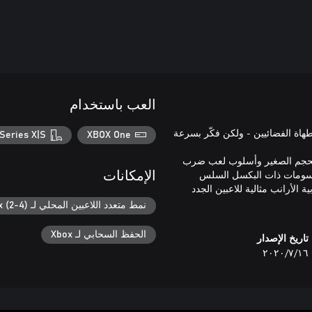
العب باستخدام
هاة الفضائيين - ولكن فكّر بسرعة
Series X|S
XBOX One
قاط واللعب ذات الحجم الصغير وأسلوب لعب ضرب
الرسومات ذات البكسل السلس
الإمكانات
ة الأرانب مثالية للاعبين الجدد
نمط متعدد اللاعبين المحلي لـ Xbox (2-4)
الحفظ السحابي لـ Xbox
تاريخ الإصدار
١٦‏/٧‏/٢٠٢٠