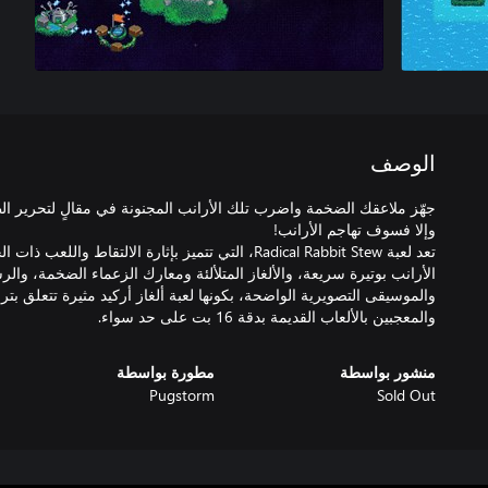
الوصف
جهّز ملاعقك الضخمة واضرب تلك الأرانب المجنونة في مقالٍ لتحرير الط
تعد لعبة Radical Rabbit Stew، التي تتميز بإثارة الالت
الأرانب بوتيرة سريعة، والألغاز المتلألئة ومعارك الزعماء الضخمة، و
والموسيقى التصويرية الواضحة، بكونها لعبة ألغاز أركيد مثيرة تتعلق بتربي
والمعجبين بالألعاب القديمة بدقة 16 بت على حد سواء.
منشور بواسطة
مطورة بواسطة
Pugstorm
Sold Out