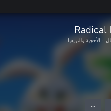
Radical
ال
•
الأحجية والتريفيا
● ● ●