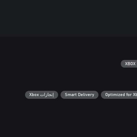
XBOX 
Optimized for X
Smart Delivery
إنجازات Xbox