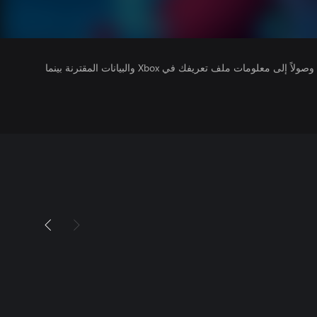
يتلقى ناشرو الألعاب التي تقوم بتشغيلها وصولاً إلى معلومات ملف تعريفك في Xbox والبيانات المقترنة بينما