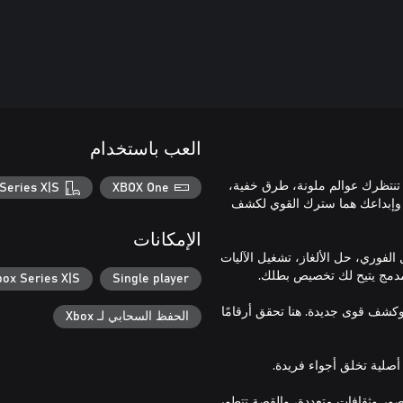
العب باستخدام
تنتظرك عوالم ملونة، طرق خفية،
Series X|S
XBOX One
 وإبداعك هما سترك القوي لكشف
الإمكانات
الفوري، حل الألغاز، تشغيل الآليات
box Series X|S
Single player
كشف قوى جديدة. هنا تحقق أرقامًا
الحفظ السحابي لـ Xbox
R رحلة استكشافية عبر عصور وثقافات متعددة، والقصة تتطور