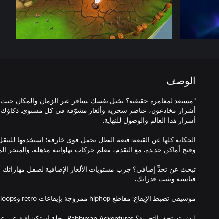
الوصف
"مستعد لمغامرة حقيقية؟ تخيل نفسك تسافر عبر الزمان والمكان حيث 
أشرار مخادعون، عناصر سحرية وألغاز مشوّقة في كل مستوى. ذكاؤك
الحكاية كلها عن القبعة: قبعة البطل تحمل قوى خارقة؛ استخدمها للتنقل 
تبحث عن تحدٍّ إضافي؟ جرب مستويات الألغاز الإضافية لصقل مهاراتك و
ليش تستحق التجربة؟ abbiman Adventures