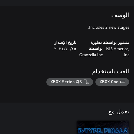
الوصف
Includes 2 new stages.
منشور بواسطة
مطورة
تاريخ الإصدار
NIS America,
١٥‏/١٠‏/٢٠٢١
بواسطة
Granzella Inc.
Inc.
العب باستخدام
XBOX Series X|S
XBOX One
يعمل مع