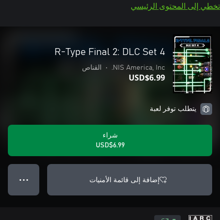
تخطي إلى المحتوى الرئيسي
R-Type Final 2: DLC Set 4
NIS America, Inc.
•
القناص
USD$6.99
يتطلب توفر لعبة
شراء
USD$6.99
إضافة إلى قائمة الأمنيات
● ● ●