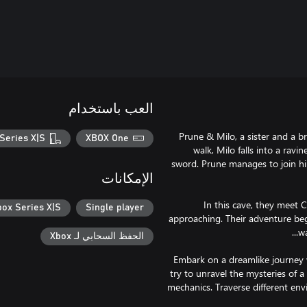
العب باستخدام
Prune & Milo, a sister and a b
Series X|S
XBOX One
walk, Milo falls into a ravi
sword. Prune manages to join hi
الإمكانات
In this cave, they meet 
box Series X|S
Single player
approaching. Their adventure beg
الحفظ السحابي لـ Xbox
Embark on a dreamlike journey 
try to unravel the mysteries of a
mechanics. Traverse different env