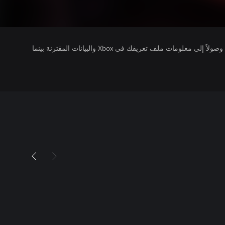
يتلقى ناشرو الألعاب التي تقوم بتشغيلها وصولاً إلى معلومات ملف تعريفك في Xbox والبيانات المقترنة بينما