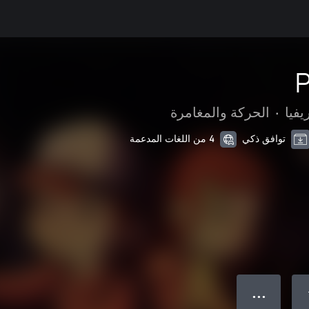
P
يفيا
•
الحركة والمغامرة
توافق ذكي
4 من اللغات المدعمة
● ● ●