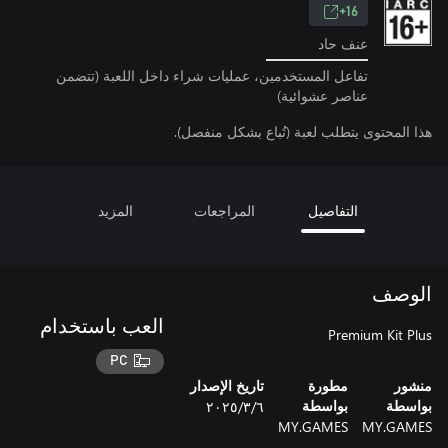
16+
عنف حاد
تفاعل المستخدمين، عمليات شراء داخل اللعبة (تتضمن
عناصر عشوائية)
هذا المحتوى يتطلب لعبة (تُباع بشكل منفصل).
التفاصيل
المراجعات
المزيد
الوصف
العب باستخدام
Premium Kit Plus
PC
منشور
مطورة
تاريخ الإصدار
٦‏/٣‏/٢٠٢٥
بواسطة
بواسطة
MY.GAMES
MY.GAMES