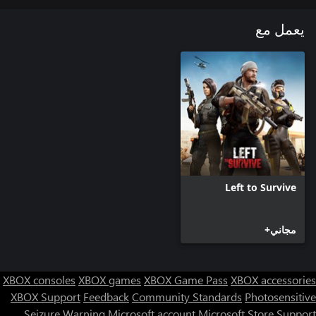
يعمل مع
Left to Survive
مجاني+
XBOX consoles
XBOX games
XBOX Game Pass
XBOX accessories
XBOX Support
Feedback
Community Standards
Photosensitive
Seizure Warning
Microsoft account
Microsoft Store Support