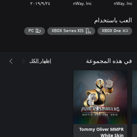
nWay, Inc
nWay, Inc
٢٤‏/٩‏/٢٠١٩
العب باستخدام
PC
XBOX Series X|S
XBOX One
إظهار الكل
في هذه المجموعة
Tommy Oliver MMPR
White Skin