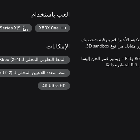
العب باستخدام
Series X|S
XBOX One
أصبحت أنت وأصدقاءك ملاذهم الأخير! قم بترقية شخصيتك
الإمكانات
يحتوي الإصدار الأسطوري على محتوى إضافي يشتمل على جني وRogues وRift - ويتميز قمر الجن إليسا
النمط التعاوني المحلي لـ Xbox (2-4)
نمط متعدد اللاعبين المحلي لـ Xbox (2-2)
4K Ultra HD