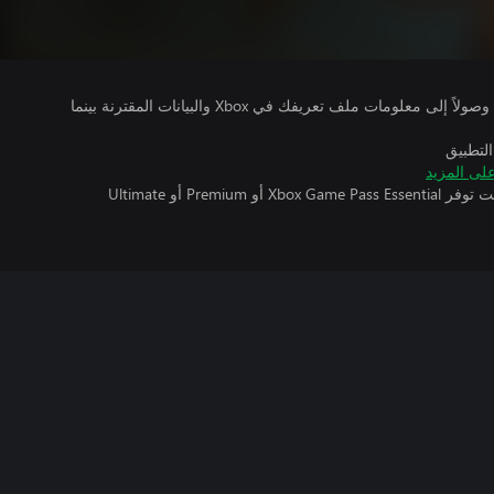
يتلقى ناشرو الألعاب التي تقوم بتشغيلها وصولاً إلى معلومات ملف تعريفك في Xbox والبيانات المقترنة بينما
التطبيق
لى المزيد
تتطلب اللعبة متعددة اللاعبين عبر الإنترنت توفر Xbox Game Pass Essential أو Premium أو Ultimate