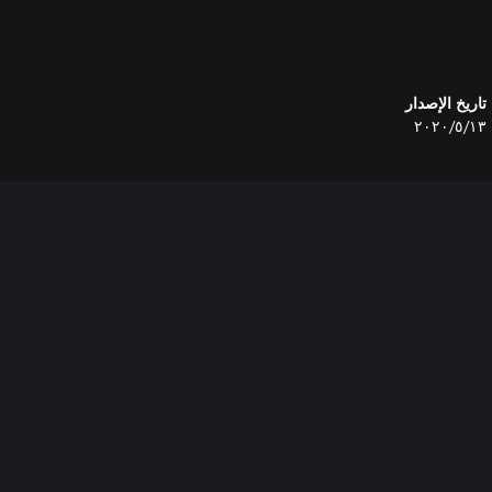
تاريخ الإصدار
١٣‏/٥‏/٢٠٢٠