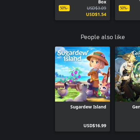
Box
USD$3.09
-50%
-50%
USD$1.54
People also like
Sugardew Island
Gen
USD$16.99