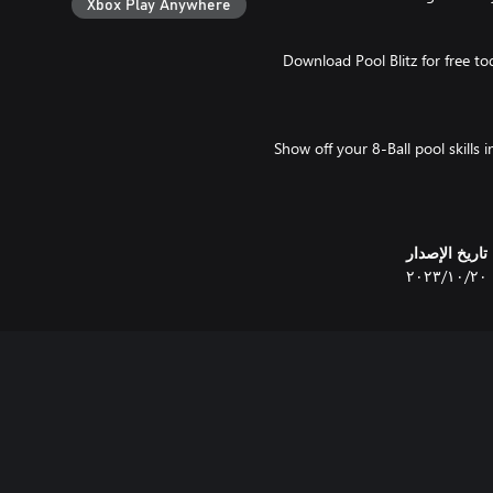
Xbox Play Anywhere
Download Pool Blitz for free to
Show off your 8-Ball pool skill
Choose up to 7 friends to 
تاريخ الإصدار
٢٠‏/١٠‏/٢٠٢٣
Play on unique Pool Blitz