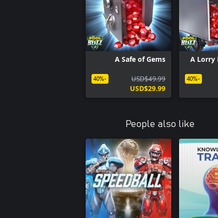
A Safe of Gems
A Lorry 
USD$49.99
-40%
-40%
USD$29.99
 hottest new pool game for free now, and BLITZ the competition!
People also like