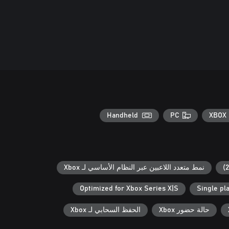
Handheld
PC
XBOX 
نمط متعدد اللاعبين عبر النظام الأساسي لـ Xbox
Optimized for Xbox Series X|S
Single pl
حالة حضور Xbox
الحفظ السحابي لـ Xbox