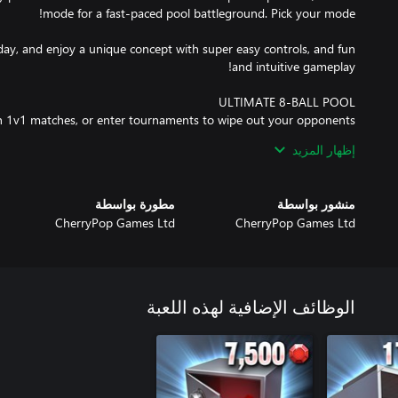
day, and enjoy a unique concept with super easy controls, and fun
s in 1v1 matches, or enter tournaments to wipe out your opponents
إظهار المزيد
play against in Pool Blitz tournaments. Heckle your friends as you
منشور بواسطة
مطورة بواسطة
CherryPop Games Ltd
CherryPop Games Ltd
 tables against players around the world in real time. Awesome 3D
الوظائف الإضافية لهذه اللعبة