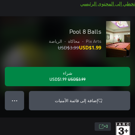
تخطي إلى المحتوى الرئيسي
Pool 8 Balls
Pix Arts
•
محاكاة
•
الرياضة
USD$3.99
USD$1.99
شراء
USD$1.99
USD$3.99
إضافة إلى قائمة الأمنيات
● ● ●
3+