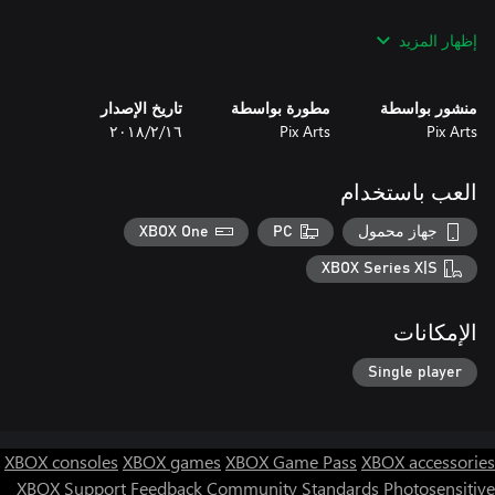
إظهار المزيد
At start and after opponent fault, move the cue ball by sliding
the player hand over the table. Once in required position, rotate
your cue to achieve the correct angle. Then slide the left-hand
منشور بواسطة
مطورة بواسطة
تاريخ الإصدار
cue slider to achieve the desired impulse.
Pix Arts
Pix Arts
١٦‏/٢‏/٢٠١٨
العب باستخدام
جهاز محمول
PC
XBOX One
XBOX Series X|S
الإمكانات
Single player
XBOX consoles
XBOX games
XBOX Game Pass
XBOX accessories
XBOX Support
Feedback
Community Standards
Photosensitive