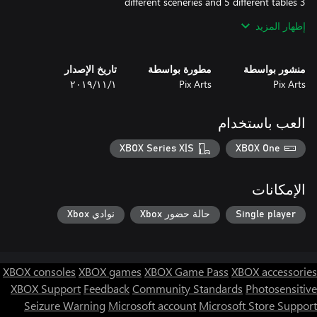
إظهار المزيد
منشور بواسطة
مطورة بواسطة
تاريخ الإصدار
Pix Arts
Pix Arts
١‏/١١‏/٢٠١٩
العب باستخدام
Enjoy!
XBOX Series X|S
XBOX One
الإمكانات
Single player
حالة حضور Xbox
نوادي Xbox
XBOX consoles
XBOX games
XBOX Game Pass
XBOX accessories
XBOX Support
Feedback
Community Standards
Photosensitive
Seizure Warning
Microsoft account
Microsoft Store Support