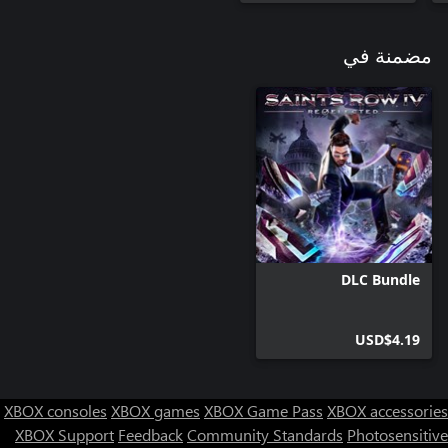
مضمنة في
DLC Bundle
USD$4.19
XBOX consoles
XBOX games
XBOX Game Pass
XBOX accessories
XBOX Support
Feedback
Community Standards
Photosensitive