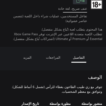
18+
عنف صريح، لغة حادة
تفاعل المستخدمين، عمليات شراء داخل اللعبة (تتضمن
عناصر عشوائية)
هذا المحتوى يتطلب لعبة (تُباع بشكل منفصل).
تتطلب اللعبة متعددة اللاعبين عبر الإنترنت توفر Xbox Game Pass
Essential أو Premium أو Ultimate (اشتراكات تُباع بشكل منفصل).
التفاصيل
المراجعات
المزيد
الوصف
تتوفر مع زي طبيب الطاعون بغطاء للرأس (تشمل 6 أنماط للشكل).
وتتوافق مع معظم الشخصيات.
منشور بواسطة
مطورة بواسطة
تاريخ الإصدار