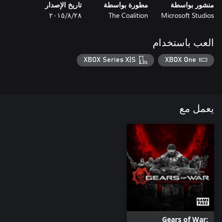
منشور بواسطة
مطورة بواسطة
تاريخ الإصدار
Microsoft Studios
The Coalition
٢٨‏/٨‏/٢٠١٥
العب باستخدام
XBOX Series X|S
XBOX One
يعمل مع
Gears of War: