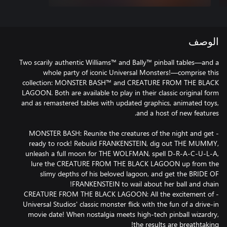
الوصف
Two scarily authentic Williams™ and Bally™ pinball tables—and a
whole party of iconic Universal Monsters!—comprise this
collection: MONSTER BASH™ and CREATURE FROM THE BLACK
LAGOON. Both are available to play in their classic original form
and as remastered tables with updated graphics, animated toys,
- MONSTER BASH: Reunite the creatures of the night and get
ready to rock! Rebuild FRANKENSTEIN, dig out THE MUMMY,
unleash a full moon for THE WOLFMAN, spell D-R-A-C-U-L-A,
lure the CREATURE FROM THE BLACK LAGOON up from the
slimy depths of his beloved lagoon, and get the BRIDE OF
- CREATURE FROM THE BLACK LAGOON: All the excitement of
Universal Studios' classic monster flick with the fun of a drive-in
movie date! When nostalgia meets high-tech pinball wizardry,
the results are breathtaking!