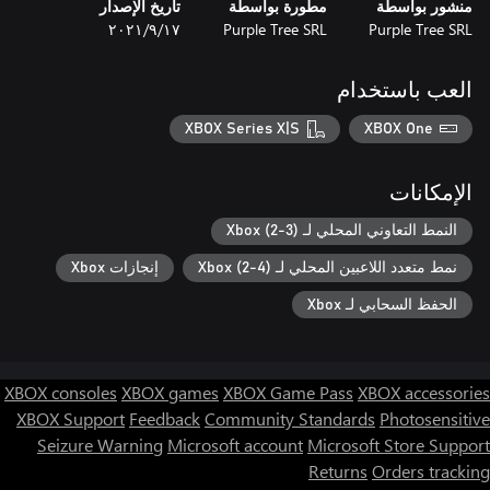
منشور بواسطة
مطورة بواسطة
تاريخ الإصدار
Purple Tree SRL
Purple Tree SRL
١٧‏/٩‏/٢٠٢١
العب باستخدام
XBOX Series X|S
XBOX One
الإمكانات
النمط التعاوني المحلي لـ Xbox (2-3)
نمط متعدد اللاعبين المحلي لـ Xbox (2-4)
إنجازات Xbox
الحفظ السحابي لـ Xbox
XBOX consoles
XBOX games
XBOX Game Pass
XBOX accessories
XBOX Support
Feedback
Community Standards
Photosensitive
Seizure Warning
Microsoft account
Microsoft Store Support
Returns
Orders tracking