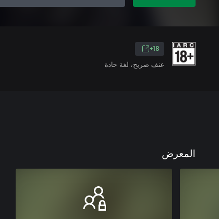
18+
عنف صريح، لغة حادة
المعرض