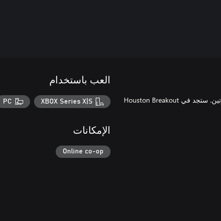
العب باستخدام
اختر جانبًا من القانون، أو العب على كلا الجانبين واحصل على المال مرتين. ستجد في Houston Breakout
PC
XBOX Series X|S
الإمكانات
Online co-op