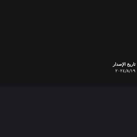
تاريخ الإصدار
١٩‏/٨‏/٢٠٢٤