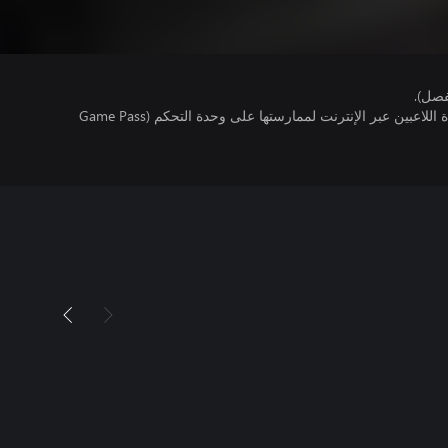
فصل).
تتطلب اللعبة توفر اشتراك ألعاب متعددة اللاعبين عبر الإنترنت لممارستها على وحدة التحكم (Game Pass