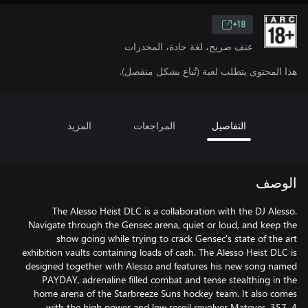
18+
عنف صريح، لغة حادة، المخدرات
هذا المحتوى يتطلب لعبة (تُباع بشكل منفصل).
التفاصيل
المراجعات
المزيد
الوصف
The Alesso Heist DLC is a collaboration with the DJ Alesso.
Navigate through the Gensec arena, quiet or loud, and keep the
show going while trying to crack Gensec's state of the art
exhibition vaults containing loads of cash. The Alesso Heist DLC is
designed together with Alesso and features his new song named
PAYDAY, adrenaline filled combat and tense stealthing in the
home arena of the Starbreeze Suns hockey team. It also comes
with the high power and low recoil revolver Matever .357, 4