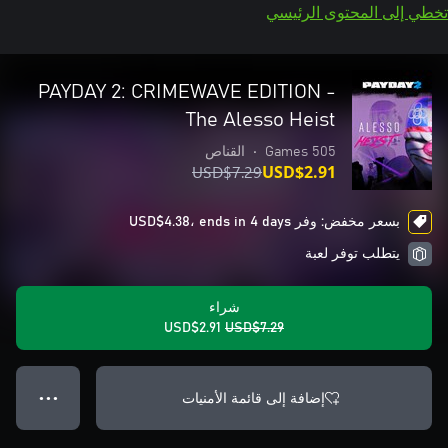
تخطي إلى المحتوى الرئيسي
PAYDAY 2: CRIMEWAVE EDITION -
The Alesso Heist
505 Games
•
القناص
USD$7.29
USD$2.91
بسعر مخفض: وفر USD$4.38، ends in 4 days
يتطلب توفر لعبة
شراء
USD$2.91
USD$7.29
إضافة إلى قائمة الأمنيات
● ● ●