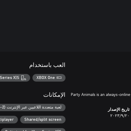
العب باستخدام
Series X|S
XBOX One
Party Animals is an always-online
الإمكانات
لعبة متعددة اللاعبين عبر الإنترنت (2-8)
تاريخ الإصدار
٢٠‏/٩‏/٢٠٢٣
iplayer
Shared/split screen