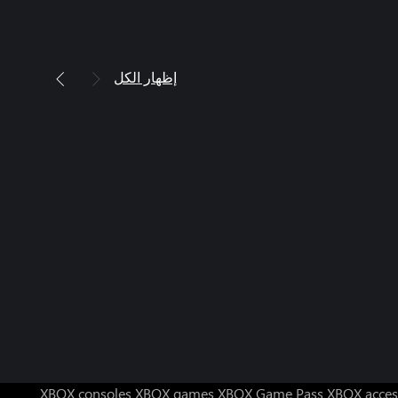
إظهار الكل
XBOX consoles
XBOX games
XBOX Game Pass
XBOX acces