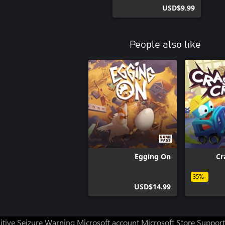
USD$9.99
People also like
Egging On
Cr
-35%
USD$14.99
itive Seizure Warning
Microsoft account
Microsoft Store Support