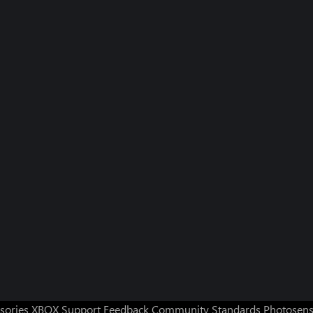
sories
XBOX Support
Feedback
Community Standards
Photosens