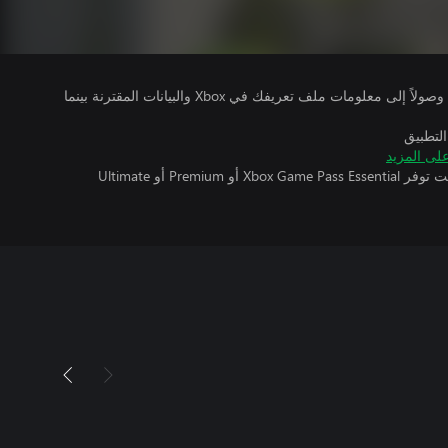
يتلقى ناشرو الألعاب التي تقوم بتشغيلها وصولاً إلى معلومات ملف تعريفك في Xbox والبيانات المقترنة بينما
التطبيق
لى المزيد
تتطلب اللعبة متعددة اللاعبين عبر الإنترنت توفر Xbox Game Pass Essential أو Premium أو Ultimate