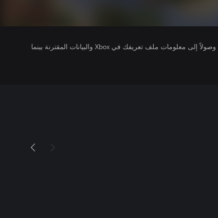
يتلقى ناشرو الألعاب التي تقوم بتشغيلها وصولاً إلى معلومات ملف تعريفك في Xbox والبيانات المقترنة بينما