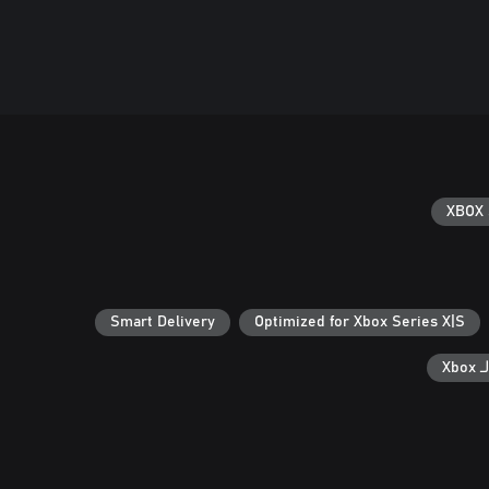
XBOX 
Smart Delivery
Optimized for Xbox Series X|S
Xb