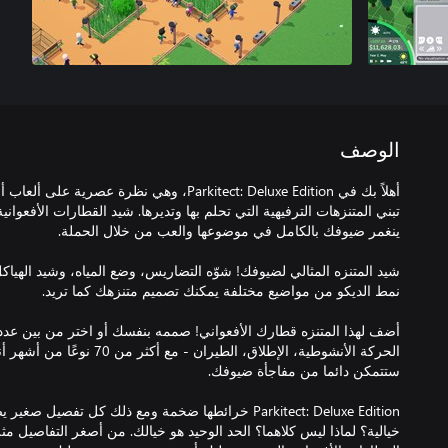
الوصف
أهلاً بك في Parkitect: Deluxe Edition، وهي نظرة 
تبني المتنزهات الترفيهية التي تحلم بها وتديرها. شيد القطارات الأفعو
شيد المتنزه المثالي لضيوفك! شوّه التضاريس، وضع المياه، وشيد الهيا
أضف لهذا المتنزه قطارك الأفعواني! صممه بنفسك أو اختر من بين عدد 
الحركة الأنشوطية، الإطلاق، الطيران 
Parkitect: Deluxe Edition خرائطها ضخمة ومع ذلك كل تفص
خيالية؟ لماذا ليس كلاهما؟ الحد الوحيد هو خيالك. من أصغر التفاصيل م