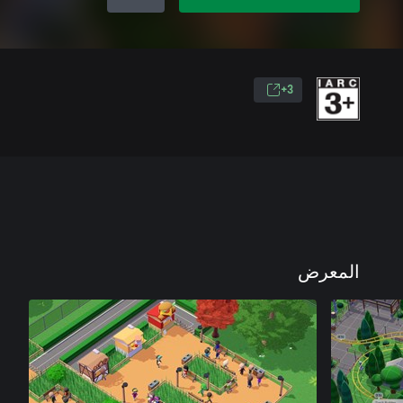
3+
المعرض