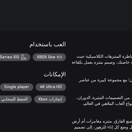
العب باستخدام
عصرية على ألعاب أباطرة المتنزهات الكلاسيكية حيث
Series X|S
XBOX One
انية خاصتك، وصمم متنزه يعمل بكفاءة
الإمكانات
كل! مع مجموعة كبيرة من عناصر
Single player
4K Ultra HD
من التصميمات المثيرة. الدوران،
إنجازات Xbox
الحفظ السحابي لـ ox
- مع أكثر من 70 نوعًا من أشهر أنواع ألعاب الملاهي في العالم،
يل صغير يصنع الفارق. متنزه مغامرات أم أرض
ثل وضع كل إناء للزهور، إلى تصميم