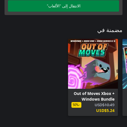
الانتقال إلى "الألعاب"
مضمنة في
Out of Moves Xbox +
Windows Bundle
USD$10.49
-50%
USD$5.24