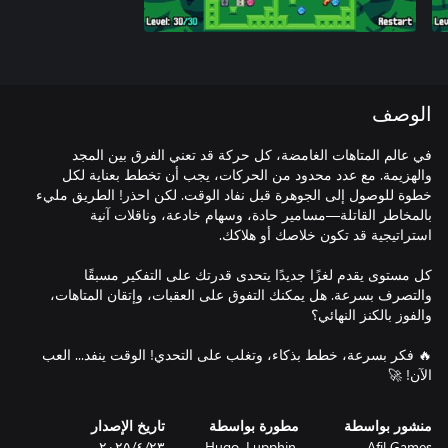
الوصف
في عالم المتاهات الغامضة، كل حركة قد تعني الفرق بين المجد
والهزيمة. مع عدد محدود من الحركات، يجب أن تخطط بعناية لكل
خطوة للوصول إلى الجوهرة قبل نفاد الوقت. لكن احذر! الطريق مليء
بالمخاطر القاتلة—مسامير حادة، وسهام خادعة، وناقلات آنية
كل مستوى يقدم لغزًا جديدًا يتحدى قدرتك على التفكير مسبقًا
والتصرف بسرعة. هل يمكنك التفوق على العقبات، وإتقان المتاهات،
🔥 فكر بسرعة، خطط بذكاء، وتغلب على التحدي! الوقت ينفد... العب
الآن! 🚀
منشور بواسطة
مطورة بواسطة
تاريخ الإصدار
Afil Games
Hugo, Lupphin,
٢٣‏/٤‏/٢٠٢٥