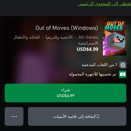
تخطي إلى المحتوى الرئيسي
Out of Moves (Windows)
Afil Games
•
الأحجية والتريفيا
•
العائلة والأطفال
•
الاستراتيجية
USD$4.99
1 من اللغات المدعمة
تم تحسينها للأجهزة المحمولة
شراء
USD$4.99
إضافة إلى قائمة الأمنيات
● ● ●