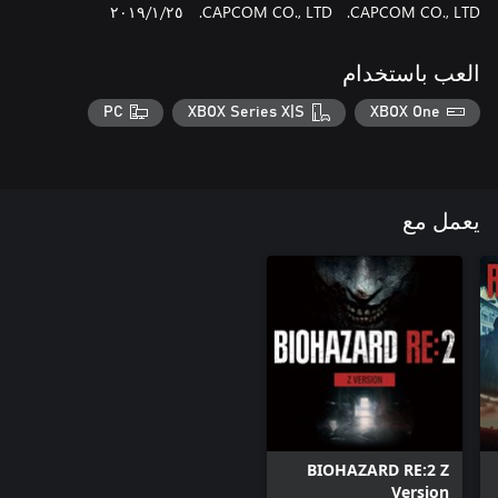
CAPCOM CO., LTD.
CAPCOM CO., LTD.
٢٥‏/١‏/٢٠١٩
العب باستخدام
PC
XBOX Series X|S
XBOX One
يعمل مع
BIOHAZARD RE:2 Z
Version