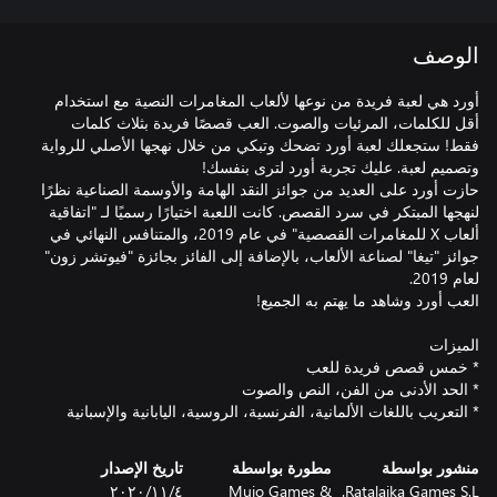
الوصف
أورد هي لعبة فريدة من نوعها لألعاب المغامرات النصية مع استخدام
أقل للكلمات، المرئيات والصوت. العب قصصًا فريدة بثلاث كلمات
فقط! ستجعلك لعبة أورد تضحك وتبكي من خلال نهجها الأصلي للرواية
حازت أورد على العديد من جوائز النقد الهامة والأوسمة الصناعية نظرًا
لنهجها المبتكر في سرد القصص. كانت اللعبة اختيارًا رسميًا لـ "اتفاقية
ألعاب X للمغامرات القصصية" في عام 2019، والمتنافس النهائي في
جوائز "تيغا" لصناعة الألعاب، بالإضافة إلى الفائز بجائزة "فيوتشر زون"
* التعريب باللغات الألمانية، الفرنسية، الروسية، اليابانية والإسبانية
منشور بواسطة
مطورة بواسطة
تاريخ الإصدار
Ratalaika Games S.L.
Mujo Games &
٤‏/١١‏/٢٠٢٠