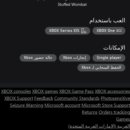
Stuffed Wombat
العب باستخدام
XBOX Series X|S
XBOX One
الإمكانات
Single player
إنجازات Xbox
حالة حضور Xbox
الحفظ السحابي لـ Xbox
XBOX consoles
XBOX games
XBOX Game Pass
XBOX accessories
XBOX Support
Feedback
Community Standards
Photosensitive
Seizure Warning
Microsoft account
Microsoft Store Support
Returns
Orders tracking
Games
العربية (الإمارات العربية المتحدة)