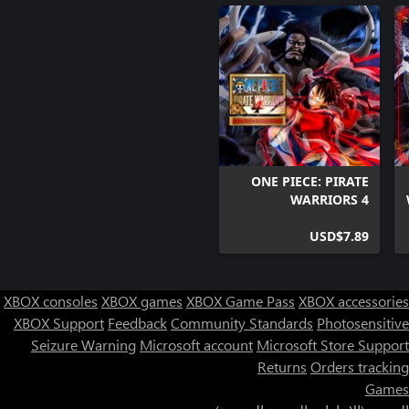
ONE PIECE: PIRATE
WARRIORS 4
Additional Episodes
USD$7.89
Pack
XBOX consoles
XBOX games
XBOX Game Pass
XBOX accessories
XBOX Support
Feedback
Community Standards
Photosensitive
Seizure Warning
Microsoft account
Microsoft Store Support
Returns
Orders tracking
Games