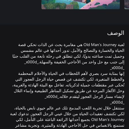
الوصف
لعبة Old Man’s Journey هي مغامرة بحث عن الذات تحكي قصة
الحياة والخسارة والتصالح والأمل. تدور أحداثها في عالم مشمس
وجميل تمت صناعته يدويًا، لكي تنطلق في رحلة نابعة من القلب جنبًا
إنها بمثابة سرد بصري لأهم اللحظات في الحياة والأحلام المحطمة
والخطط المتغيرة، لكي تكتشف عن قصص حياة الرجل العجوز التي
تُحكى عبر مقتطفات جميلة لذكرياته. تفاعل مع البيئة الهادئة والغريبة،
وحل الألغاز المرحة عن طريق تشكيل المناظر الطبيعية وإنماء التلال
ستنتقل خلال تجربة اللعب المدمج تلك عبر عالم حيوي نابض بالحياة،
لكي تكتشف تعقيدات الحياة من خلال عيني الرجل العجوز. تدعوك لعبة
Old Man’s Journey بجميع أحداثها الرائعة الباعثة على التأمل، لكي
تستمتع بالانغماس في حل الأحاجي الهادئة والمثيرة، وتجربة مشاعر