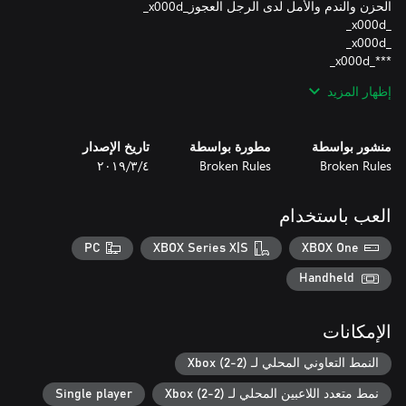
إظهار المزيد
منشور بواسطة
مطورة بواسطة
تاريخ الإصدار
Broken Rules
Broken Rules
٤‏/٣‏/٢٠١٩
العب باستخدام
PC
XBOX Series X|S
XBOX One
- Official Selection 2016 Day of the Devs
Handheld
الإمكانات
النمط التعاوني المحلي لـ Xbox (2-2)
نمط متعدد اللاعبين المحلي لـ Xbox (2-2)
Single player