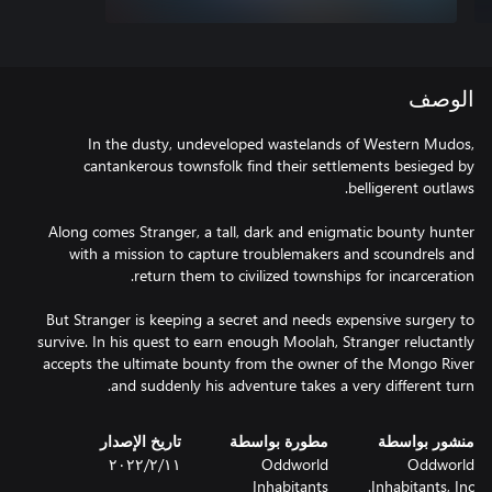
الوصف
In the dusty, undeveloped wastelands of Western Mudos,
cantankerous townsfolk find their settlements besieged by
Along comes Stranger, a tall, dark and enigmatic bounty hunter
with a mission to capture troublemakers and scoundrels and
But Stranger is keeping a secret and needs expensive surgery to
survive. In his quest to earn enough Moolah, Stranger reluctantly
accepts the ultimate bounty from the owner of the Mongo River
and suddenly his adventure takes a very different turn.
منشور بواسطة
مطورة بواسطة
تاريخ الإصدار
Oddworld
Oddworld
١١‏/٢‏/٢٠٢٢
Inhabitants
Inhabitants, Inc.