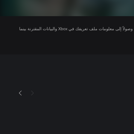
يتلقى ناشرو الألعاب التي تقوم بتشغيلها وصولاً إلى معلومات ملف تعريفك في Xbox والبيانات المقترنة بينما