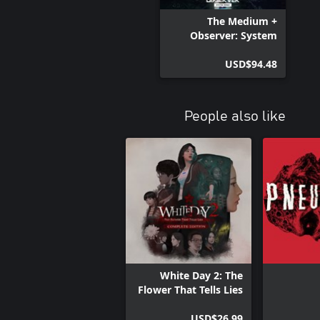
The Medium +
Observer: System
Redux + DARQ:
Complete Edition —
USD$94.48
Bundle
People also like
White Day 2: The
Flower That Tells Lies
- Complete Edition
USD$26.99