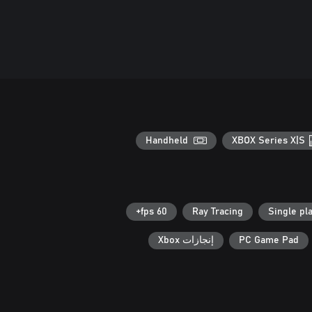
Handheld
XBOX Series X|S
60 fps+
Ray Tracing
Single pl
PC Game Pad
إنجازات Xbox