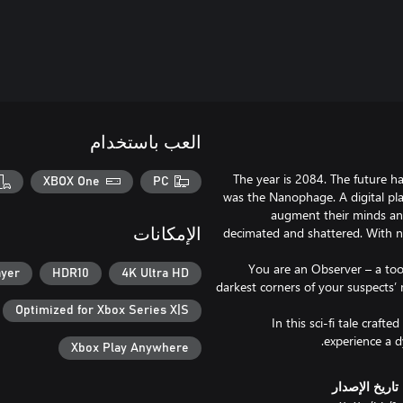
العب باستخدام
The year is 2084. The future h
XBOX One
PC
was the Nanophage. A digital pl
augment their minds an
decimated and shattered. With no
الإمكانات
You are an Observer – a too
ayer
HDR10
4K Ultra HD
darkest corners of your suspects’ 
Optimized for Xbox Series X|S
In this sci-fi tale craf
experience a d
Xbox Play Anywhere
تاريخ الإصدار