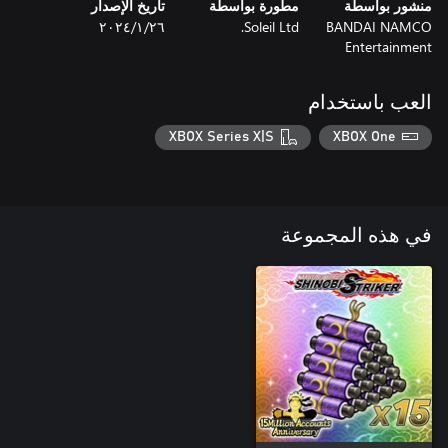
منشور بواسطة
مطورة بواسطة
تاريخ الإصدار
BANDAI NAMCO
Soleil Ltd.
٢٦‏/١‏/٢٠٢٤
Entertainment
العب باستخدام
XBOX Series X|S
XBOX One
في هذه المجموعة