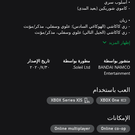
إظهار المزيد
منشور بواسطة
مطورة بواسطة
تاريخ الإصدار
BANDAI NAMCO
Soleil Ltd.
٣٠‏/٧‏/٢٠٢٠
Entertainment
- لقب شرفي: قائد الفريق 7 السابق
العب باستخدام
XBOX Series X|S
XBOX One
الإمكانات
Online multiplayer
Online co-op