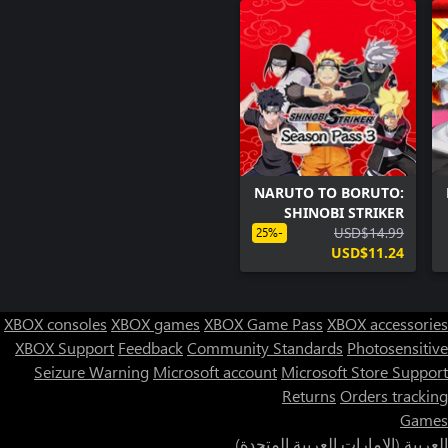
NARUTO TO BORUTO:
SHINOBI STRIKER
Season Pass 3
USD$14.99
-25%
USD$11.24
XBOX consoles
XBOX games
XBOX Game Pass
XBOX accessories
XBOX Support
Feedback
Community Standards
Photosensitive
Seizure Warning
Microsoft account
Microsoft Store Support
Returns
Orders tracking
Games
العربية (الإمارات العربية المتحدة)