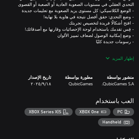
هذا الخبير المضلل يهدف إلى سحق قدرة دماغك على التفكير السليم.
إظهار المزيد
هل يستطيع عقلك تحمله؟
منشور بواسطة
مطورة بواسطة
تاريخ الإصدار
QubicGames S.A.
QubicGames
١٨‏/٩‏/٢٠٢٥
العب باستخدام
XBOX Series X|S
XBOX One
PC
Handheld