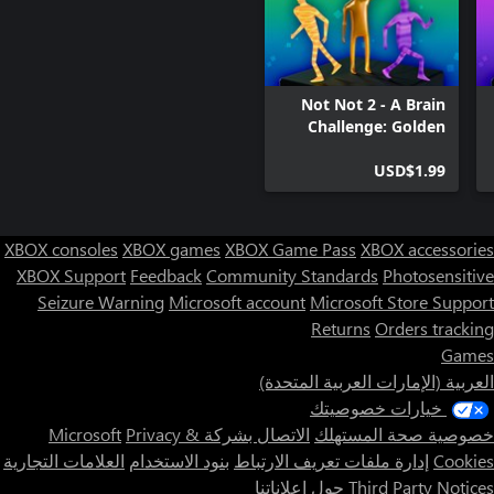
Not Not 2 - A Brain
Challenge: Golden
DLC
USD$1.99
XBOX consoles
XBOX games
XBOX Game Pass
XBOX accessories
XBOX Support
Feedback
Community Standards
Photosensitive
Seizure Warning
Microsoft account
Microsoft Store Support
Returns
Orders tracking
Games
العربية (الإمارات العربية المتحدة)
خيارات خصوصيتك
خصوصية صحة المستهلك
الاتصال بشركة Microsoft
Privacy &
Cookies
إدارة ملفات تعريف الارتباط
بنود الاستخدام
العلامات التجارية
Third Party Notices
حول إعلاناتنا