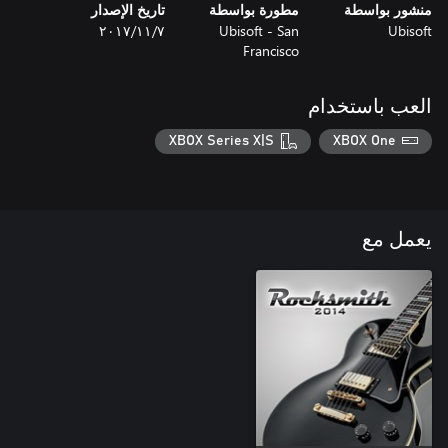
منشور بواسطة
مطورة بواسطة
تاريخ الإصدار
Ubisoft
Ubisoft - San
٧‏/١١‏/٢٠١٧
Francisco
العب باستخدام
XBOX Series X|S
XBOX One
يعمل مع