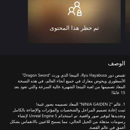
تم حظر هذا المحتوى
الوصف
تقمص دور Ryu Hayabusa، النينجا الذي ورث "Dragon Sword"
الأسطوري ويخوض معارك في جميع أنحاء العالم، في هذه النسخة
المعاد تصميمها من لعبة النينجا الشهيرة عالية السرعة والتي تعود بعد
تمت إعادة تصميم المراحل والشخصيات والمؤثرات والإضاءة بالكامل
وتجديدها لتوفير صور واقعية. تم استخدام Unreal Engine 5 لإنشاء
رسومات مذهلة من الجيل الحالي، مما يسمح للاعبين بالانغماس بشكل