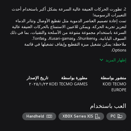
2. تطورت الحركات العنيفة عالية السرعة بشكل أكبر باستخدام أحدث
تمت إعادة تصميم العناصر الدموية مثل تقطيع الأوصال وتناثر الدماء
لتعزيز تجربة الحركة. ويمكن للاعبين الاستمتاع بالحركات العنيفة عالية
السرعة باستخدام مجموعة متنوعة من الأسلحة والتقنيات، بما في ذلك
ملاحظة: يمكن تشغيل ميزة التقطيع وإيقاف تشغيلها في قائمة
إظهار المزيد
3. كما تم تضمين شخصيات إضافية ووضع للمبتدئين وعناصر من ألعاب
تتضمن هذه النسخة المعاد تصميمها عناصر إضافية من الألعاب الفرعية
منشور بواسطة
مطورة بواسطة
تاريخ الإصدار
التي صدرت بعد اللعبة الأصلية. يمكن للاعبين التحكم في ثلاث
KOEI TECMO
KOEI TECMO GAMES
٢٣‏/١‏/٢٠٢٥
شخصيات إضافية: Momiji، و Ayane، وRachel. تتضمن اللعبة أيضًا وضع
EUROPE
"HERO PLAY STYLE" الذي يوفر الدعم التلقائي في المواقف الصعبة،
مما يجعله في متناول أولئك الذين قد لا يكونوا واثقين من مهاراتهم في
العب باستخدام
ملاحظة: لا تتوفر دقة 4K/120fps إلا في جهاز Xbox Series X وPC. لا
Handheld
XBOX Series X|S
PC
تتوفر دقة 4K/120fps لجهاز Xbox Series S.