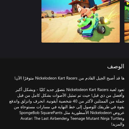
الوصف
تعود لعبة Nickelodeon Kart Racers بتصوّر جديد كليًا - وبشكل أكبر
وأفضل من ذي قبل! حيث تم تمثيل الأصوات بشكل كامل من قبل
جملة من الممثلين لأكثر من 40 شخصية أيقونية. انحرف وانزلق واندفع
بقوة في طريقك للوصول إلى خط النهاية في مسارات مستوحاة من
عروض Nickelodeon الأسطورية مثل SpongeBob SquarePants
وTeenage Mutant Ninja Turtles وAvatar: The Last Airbender