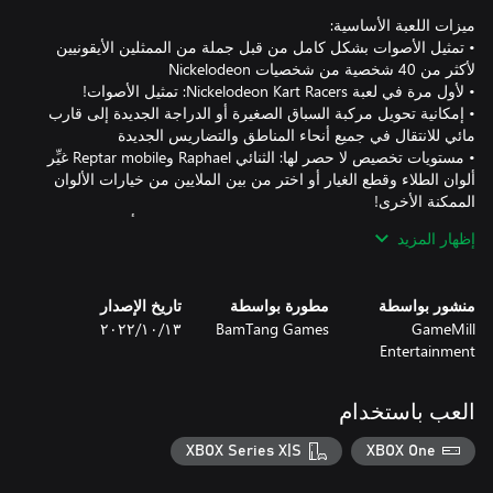
• تمثيل الأصوات بشكل كامل من قبل جملة من الممثلين الأيقونيين
• إمكانية تحويل مركبة السباق الصغيرة أو الدراجة الجديدة إلى قارب
• مستويات تخصيص لا حصر لها: الثنائي Raphael وReptar mobile غيِّر
ألوان الطلاء وقطع الغيار أو اختر من بين الملايين من خيارات الألوان
• احظ بفرصة الاختيار من بين 90 عضو طاقم لمواءمة أسلوب لعبك مع
إظهار المزيد
• اكتشف طرقًا بديلةً كلها Slime كثيف في 36 من المسارات المختلفة،
منشور بواسطة
مطورة بواسطة
تاريخ الإصدار
• خض مواجهات مباشرة مع نظرائك من المتسابقين في وضع الساحة
GameMill
BamTang Games
١٣‏/١٠‏/٢٠٢٢
Entertainment
• شاهد مباريات محتدمة بخاصية تقسيم الشاشة محليًا أو على الإنترنت
بعدة لاعبين!
العب باستخدام
XBOX Series X|S
XBOX One