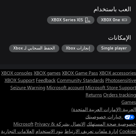
العب باستخدام
XBOX Series X|S
XBOX One
الإمكانات
Single player
إنجازات Xbox
الحفظ السحابي لـ Xbox
XBOX consoles
XBOX games
XBOX Game Pass
XBOX accessories
XBOX Support
Feedback
Community Standards
Photosensitive
Seizure Warning
Microsoft account
Microsoft Store Support
Returns
Orders tracking
Games
العربية (الإمارات العربية المتحدة)
خيارات خصوصيتك
خصوصية صحة المستهلك
الاتصال بشركة Microsoft
Privacy &
Cookies
إدارة ملفات تعريف الارتباط
بنود الاستخدام
العلامات التجارية