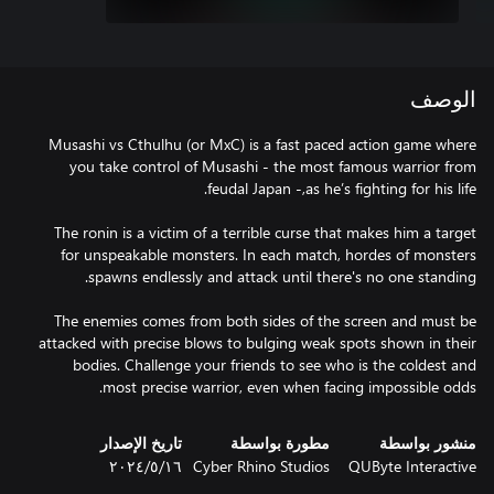
الوصف
Musashi vs Cthulhu (or MxC) is a fast paced action game where
you take control of Musashi - the most famous warrior from
The ronin is a victim of a terrible curse that makes him a target
for unspeakable monsters. In each match, hordes of monsters
The enemies comes from both sides of the screen and must be
attacked with precise blows to bulging weak spots shown in their
bodies. Challenge your friends to see who is the coldest and
most precise warrior, even when facing impossible odds.
منشور بواسطة
مطورة بواسطة
تاريخ الإصدار
QUByte Interactive
Cyber Rhino Studios
١٦‏/٥‏/٢٠٢٤