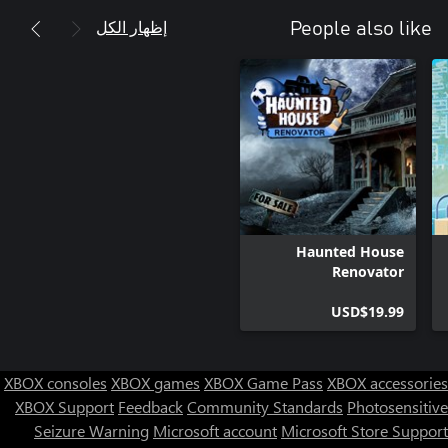
إظهار الكل
People also like
Haunted House
Renovator
USD$19.99
XBOX consoles
XBOX games
XBOX Game Pass
XBOX accessories
XBOX Support
Feedback
Community Standards
Photosensitive
Seizure Warning
Microsoft account
Microsoft Store Support