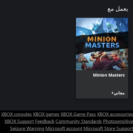
يعمل مع
Minion Masters
مجاني+
XBOX consoles
XBOX games
XBOX Game Pass
XBOX accessories
XBOX Support
Feedback
Community Standards
Photosensitive
Seizure Warning
Microsoft account
Microsoft Store Support