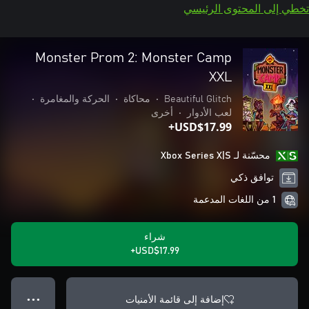
تخطي إلى المحتوى الرئيسي
Monster Prom 2: Monster Camp
XXL
Beautiful Glitch
•
محاكاة
•
الحركة والمغامرة
•
لعب الأدوار
•
أخرى
USD$17.99+
محسّنة لـ Xbox Series X|S
توافق ذكي
1 من اللغات المدعمة
شراء
USD$17.99+
إضافة إلى قائمة الأمنيات
● ● ●