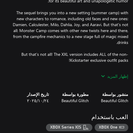
The sequel brings you into a new setting (summer camp) with
new characters to romance, including old faces and new ones:
Damien, Calculester, Milo, Dahlia, Joy, and Aaravi. But that's not
all: Monster Camp comes with other new twists here and there,
from the campfire mechanics to a new stage full of magic mixed
But that’s not all! The XXL version includes ALL of the non-
We're taking the best parts of the popular "Monster Prom"
إظهار المزيد
formula, but adding some new spice to it. You will see ;)
منشور بواسطة
مطورة بواسطة
تاريخ الإصدار
Beautiful Glitch
Beautiful Glitch
٢٤‏/١٠‏/٢٠٢٥
العب باستخدام
XBOX Series X|S
XBOX One