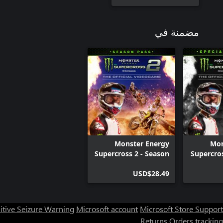
مضمنة في
Monster Energy
Mon
Supercross 2 - Season
Supercros
Pass
USD$28.49
itive Seizure Warning
Microsoft account
Microsoft Store Support
Returns
Orders tracking