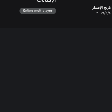
الإمكانات
تاريخ الإصدار
Online multiplayer
٨‏/٤‏/٢٠١٩