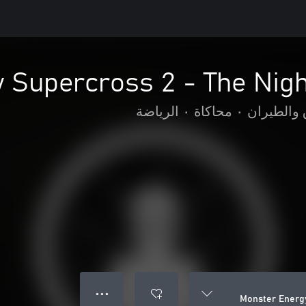
 Supercross 2 - The Nig
 والطيران
•
محاكاة
•
الرياضة
● ● ●
Monster Energ