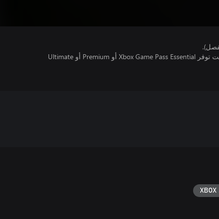
فصل).
تتطلب اللعبة متعددة اللاعبين عبر الإنترنت توفر Xbox Game Pass Essential أو Premium أو Ultimate
XBOX 