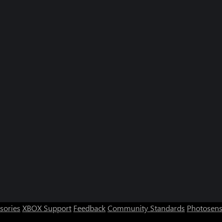
sories
XBOX Support
Feedback
Community Standards
Photosens