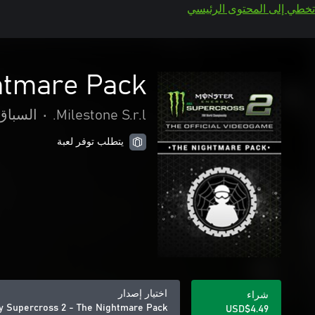
تخطي إلى المحتوى الرئيسي
htmare Pack
Milestone S.r.l.
•
السباق
يتطلب توفر لعبة
اختيار إصدار
شراء
y Supercross 2 - The Nightmare Pack
USD$4.49