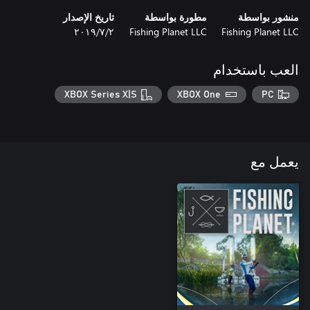
منشور بواسطة
مطورة بواسطة
تاريخ الإصدار
Fishing Planet LLC
Fishing Planet LLC
٢‏/٧‏/٢٠١٩
العب باستخدام
XBOX Series X|S
XBOX One
PC
يعمل مع